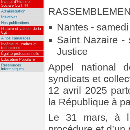
Institut d’Histoire
Sociale CGT 44
RASSEMBLEME
Administration
Initiatives
Nos publications
Nantes - samedi 
Histoire et valeurs de la
Cgt
Saint Nazaire - 
A nos camarades
Ingénieurs, cadres et
techniciens
Justice
Égalité professionnelle
Éducation Populaire
Appel national d
Ressources
informatiques
syndicats et colle
12 avril 2025 par
la République à pa
Le 31 mars, à l
procédure et d’un d