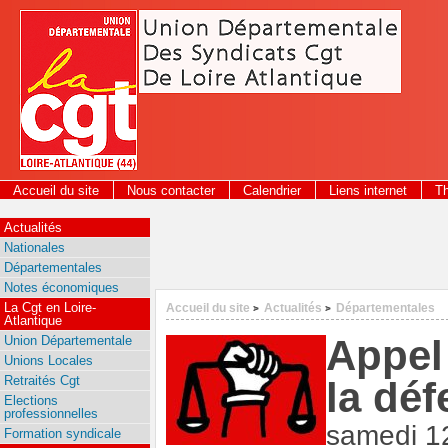
Panneau de gestion des cookies
Accueil du site
Nous contacter
Calendrier
Liens internet
T
2026
Actualités
Nationales
Départementales
Notes économiques
La Cgt en Loire-
Accueil du site
Actualités
Départementales
>
>
Atlantique
Appel 
Union Départementale
Unions Locales
Retraités Cgt
la déf
Elections
professionnelles
samedi 12
Formation syndicale