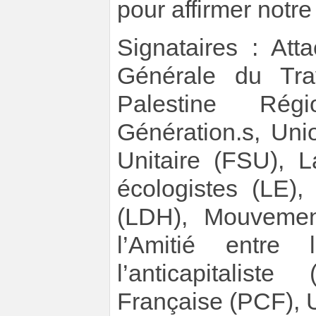
pour affirmer notre
Signataires : Att
Générale du Trav
Palestine Rég
Génération.s, Uni
Unitaire (FSU), 
écologistes (LE)
(LDH), Mouvemen
l’Amitié entr
l’anticapitalis
Française (PCF), U