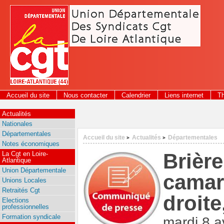
Panneau de gestion des cookies
Accueil du site
Nous contacter
Calendrier
Liens internet
T
Actualités
Nationales
Départementales
Accueil du site
Actualités
Départementales
>
>
Notes économiques
Brièr
La Cgt en Loire-
Atlantique
Union Départementale
camar
Unions Locales
Retraités Cgt
droite
Elections
professionnelles
Formation syndicale
mardi 8 a