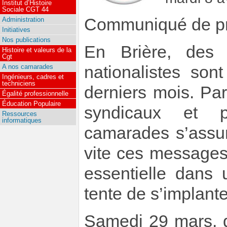
Institut d’Histoire
Sociale CGT 44
Communiqué de pre
Administration
Initiatives
Nos publications
En Brière, des 
Histoire et valeurs de la
Cgt
nationalistes son
A nos camarades
Ingénieurs, cadres et
techniciens
derniers mois. Pa
Égalité professionnelle
Éducation Populaire
syndicaux et p
Ressources
informatiques
camarades s’assur
vite ces messages 
essentielle dans u
tente de s’implante
Samedi 29 mars, d