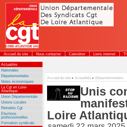
Panneau de gestion des cookies
Accueil du site
Nous contacter
Calendrier
Liens internet
T
Actualités
Nationales
Départementales
Accueil du site
Actualités
Départementales
>
>
Notes économiques
Unis con
La Cgt en Loire-
Atlantique
Union Départementale
manifest
Unions Locales
Retraités Cgt
Loire Atlantiq
Elections
professionnelles
Formation syndicale
samedi 22 mars 2025