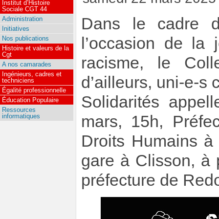
Institut d’Histoire
Sociale CGT 44
Dans le cadre de
Administration
Initiatives
l’occasion de la 
Nos publications
Histoire et valeurs de la
Cgt
racisme, le Coll
A nos camarades
Ingénieurs, cadres et
d’ailleurs, uni-e-s
techniciens
Égalité professionnelle
Solidarités appel
Éducation Populaire
Ressources
informatiques
mars, 15h, Préfe
Droits Humains à 
gare à Clisson, à 
préfecture de Redo