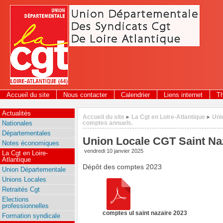
Panneau de gestion des cookies
Accueil du site
Nous contacter
Calendrier
Liens internet
T
Actualités
Accueil du site
La Cgt en Loire-Atlantique
Uni
>
>
Nationales
comptes annuels.
Départementales
Union Locale CGT Saint Na
Notes économiques
vendredi 10 janvier 2025
La Cgt en Loire-
Atlantique
Dépôt des comptes 2023
Union Départementale
Unions Locales
Retraités Cgt
Elections
professionnelles
comptes ul saint nazaire 2023
Formation syndicale