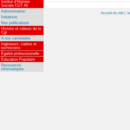
Institut d’Histoire
Sociale CGT 44
Administration
Accueil du site
|
s
Initiatives
Nos publications
Histoire et valeurs de la
Cgt
A nos camarades
Ingénieurs, cadres et
techniciens
Égalité professionnelle
Éducation Populaire
Ressources
informatiques