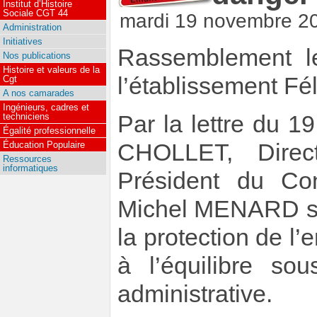
Institut d’Histoire
Sociale CGT 44
mardi 19 novembre 2
Administration
Initiatives
Rassemblement l
Nos publications
Histoire et valeurs de la
l’établissement Fél
Cgt
A nos camarades
Ingénieurs, cadres et
Par la lettre du 1
techniciens
Égalité professionnelle
CHOLLET, Direct
Éducation Populaire
Ressources
informatiques
Président du Con
Michel MENARD so
la protection de l’
à l’équilibre so
administrative.