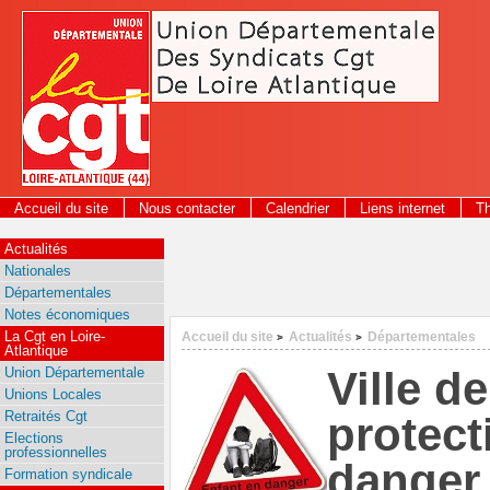
Panneau de gestion des cookies
Accueil du site
Nous contacter
Calendrier
Liens internet
T
2026
Actualités
Nationales
Départementales
Notes économiques
La Cgt en Loire-
Accueil du site
Actualités
Départementales
>
>
Atlantique
Ville d
Union Départementale
Unions Locales
Retraités Cgt
protect
Elections
professionnelles
danger
Formation syndicale