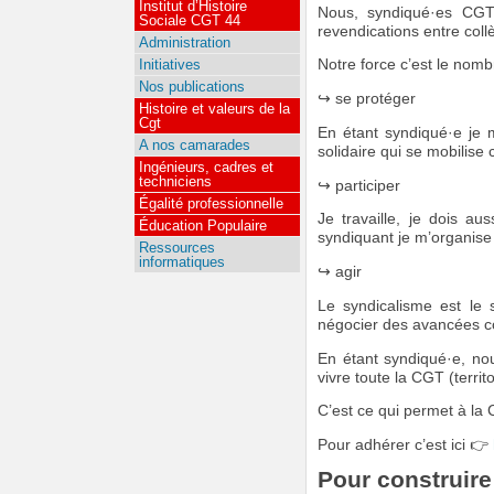
Institut d’Histoire
Nous, syndiqué·es CGT, 
Sociale CGT 44
revendications entre col
Administration
Initiatives
Notre force c’est le nombr
Nos publications
↪ se protéger
Histoire et valeurs de la
Cgt
En étant syndiqué·e je me
A nos camarades
solidaire qui se mobilise
Ingénieurs, cadres et
techniciens
↪ participer
Égalité professionnelle
Je travaille, je dois a
Éducation Populaire
syndiquant je m’organise
Ressources
informatiques
↪ agir
Le syndicalisme est le 
négocier des avancées con
En étant syndiqué·e, no
vivre toute la CGT (territ
C’est ce qui permet à l
Pour adhérer c’est ici 👉
Pour construire 