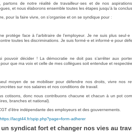
partons de notre réalité de travailleur·ses et de nos aspiration
lègues, et nous élaborons ensemble toutes les étapes jusqu’à la conclu
e, pour la faire vivre, on s’organise et on se syndique pour :
 protège face à l’arbitraire de l’employeur. Je ne suis plus seul·e : 
 contre toutes les discriminations. Je suis formé·e et informé·e pour déf
ussi pouvoir décider ! La démocratie ne doit pas s’arrêter aux porte
 pour que ma voix et celle de mes collègues soit entendue et respectée
seul moyen de se mobiliser pour défendre nos droits, vivre nos rev
crètes sur nos salaires et nos conditions de travail.
us cotisons, donc nous contribuons chacune et chacun à un pot co
oires, branches et national).
a CGT d’être indépendante des employeurs et des gouvernements.
https://lacgt44.fr/spip.php?page=form-adherer
un syndicat fort et changer nos vies au trava