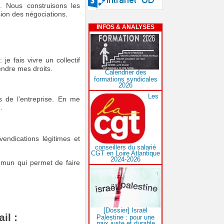
s. Nous construisons les
sion des négociations.
INFOS & ANALYSES
je fais vivre un collectif
endre mes droits.
Calendrier des
formations syndicales
2026
Les
s de l’entreprise. En me
.
endications légitimes et
conseillers du salarié
CGT en Loire Atlantique
2024-2026
mmun qui permet de faire
[Dossier] Israël
il :
Palestine : pour une
paix juste et durable