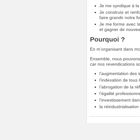
Je me syndique à la
Je construis et renf
faire grandir notre f
Je me forme avec la 
et gagner de nouvea
Pourquoi ?
En m’organisant dans mon 
Ensemble, nous pouvons p
car nos revendications so
l’augmentation des s
l’indexation de tous l
l’abrogation de la ré
l’égalité profession
l’investissement dans
la réindustrialisati