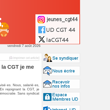
vendredi 7 août 2026
[
Imprimer cet article]
c la CGT je me
isé·es. Nous, salarié·es,
n rejoignant la CGT, je
démocratie. Sans syndicat