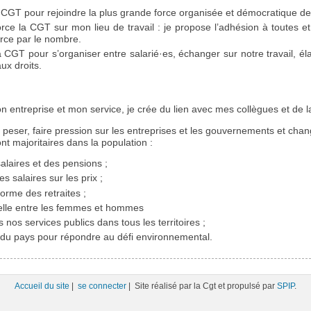
 CGT pour rejoindre la plus grande force organisée et démocratique de
orce la CGT sur mon lieu de travail : je propose l’adhésion à toutes e
orce par le nombre.
CGT pour s’organiser entre salarié·es, échanger sur notre travail, él
ux droits.
entreprise et mon service, je crée du lien avec mes collègues et de la
eser, faire pression sur les entreprises et les gouvernements et chan
nt majoritaires dans la population :
alaires et des pensions ;
es salaires sur les prix ;
forme des retraites ;
nelle entre les femmes et hommes
 nos services publics dans tous les territoires ;
on du pays pour répondre au défi environnemental.
Accueil du site
|
se connecter
| Site réalisé par la Cgt et propulsé par
SPIP
.