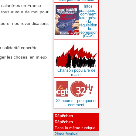
 salarié·es en France.
Infos
pratiques :
t tous autour de moi pour
comment
faire grève
- la
aborer nos revendications
réquisition
- la
répression
(GAV)
 solidarité concrète.
ger les choses, en mieux,
Chanson populaire de
manif’
32 heures : pourquoi et
comment
Dépêches
Dépêches
Dans la même rubrique
2ème festival