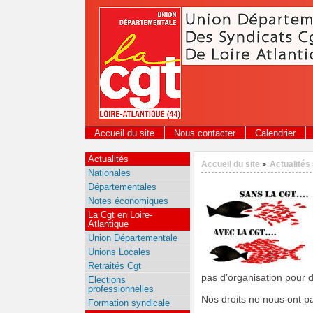
Panneau de gestion des cookies
Accueil du site
Nous contacter
Calendrier
Actualités
Accueil du site
Actualités
>
Nationales
Départementales
Notes économiques
La Cgt en Loire-
Atlantique
Union Départementale
Unions Locales
Retraités Cgt
pas d’organisation pour d
Elections
professionnelles
Nos droits ne nous ont p
Formation syndicale