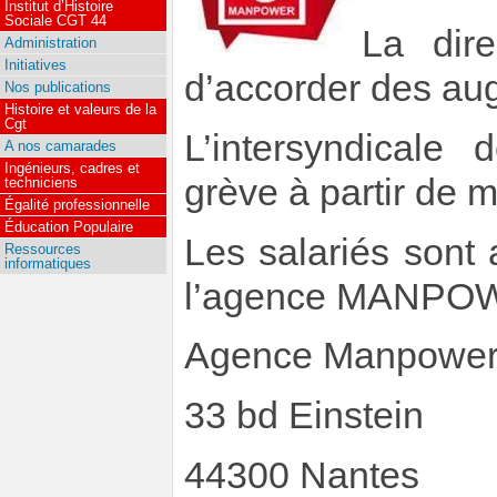
Institut d’Histoire
Sociale CGT 44
La dir
Administration
Initiatives
d’accorder des au
Nos publications
Histoire et valeurs de la
Cgt
L’intersyndical
A nos camarades
Ingénieurs, cadres et
grève à partir de 
techniciens
Égalité professionnelle
Éducation Populaire
Les salariés sont
Ressources
informatiques
l’agence MANPOWE
Agence Manpowe
33 bd Einstein
44300 Nantes