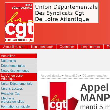
Panneau de gestion des cookies
Accueil du site
Nous contacter
Calendrier
Liens internet
T
2026
Actualités
Nationales
Départementales
Notes économiques
La Cgt en Loire-
Accueil du site
Actualités
Départementales
>
>
Atlantique
Appel 
Union Départementale
Unions Locales
Retraités Cgt
MANP
Elections
professionnelles
mardi 5 
Formation syndicale