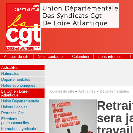
Panneau de gestion des cookies
Accueil du site
Nous contacter
Calendrier
Liens internet
T
2026
Actualités
Nationales
Départementales
Notes économiques
La Cgt en Loire-
Accueil du site
Actualités
Départementales
>
>
Atlantique
Retrai
Union Départementale
Unions Locales
Retraités Cgt
sera 
Elections
professionnelles
travai
Formation syndicale