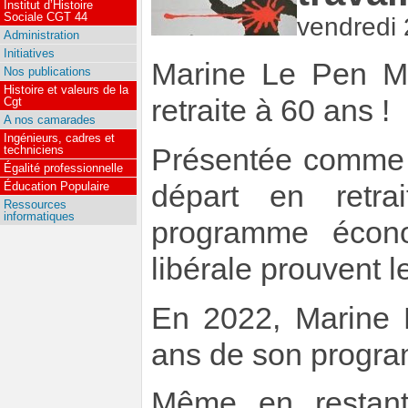
Institut d’Histoire
Sociale CGT 44
vendredi 
Administration
Initiatives
Marine Le Pen ME
Nos publications
Histoire et valeurs de la
retraite à 60 ans !
Cgt
A nos camarades
Ingénieurs, cadres et
Présentée comme 
techniciens
Égalité professionnelle
départ en retra
Éducation Populaire
Ressources
informatiques
programme écon
libérale prouvent l
En 2022, Marine L
ans de son progr
Même en restan