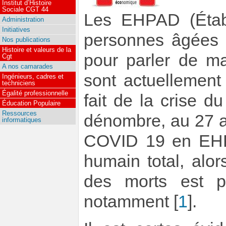
Institut d’Histoire
Sociale CGT 44
Les EHPAD (Étab
Administration
Initiatives
personnes âgées 
Nos publications
Histoire et valeurs de la
pour parler de ma
Cgt
A nos camarades
sont actuellement
Ingénieurs, cadres et
techniciens
Égalité professionnelle
fait de la crise d
Éducation Populaire
Ressources
dénombre, au 27 av
informatiques
COVID 19 en EHP
humain total, alo
des morts est pl
notamment
[
1
]
.