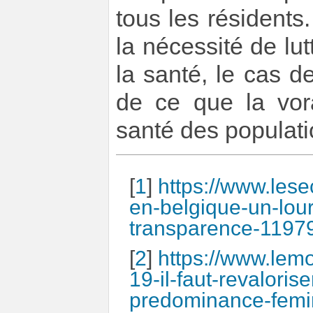
tous les résidents.
la nécessité de lu
la santé, le cas d
de ce que la vora
santé des populati
[
1
]
https://www.les
en-belgique-un-lou
transparence-1197
[
2
]
https://www.lemo
19-il-faut-revaloris
predominance-femi