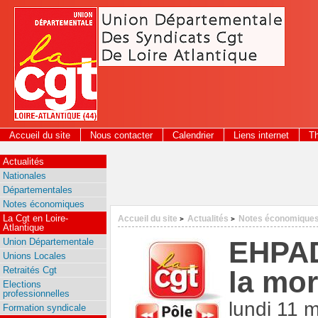
Panneau de gestion des cookies
Accueil du site
Nous contacter
Calendrier
Liens internet
T
2026
Actualités
Nationales
Départementales
Notes économiques
La Cgt en Loire-
Accueil du site
Actualités
Notes économique
>
>
Atlantique
EHPAD 
Union Départementale
Unions Locales
Retraités Cgt
la mor
Elections
professionnelles
lundi 11 
Formation syndicale