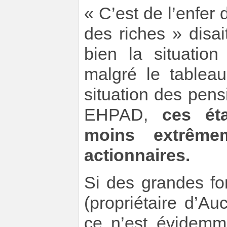
« C’est de l’enfer 
des riches » disa
bien la situatio
malgré le tablea
situation des pen
EHPAD,
ces ét
moins extrême
actionnaires.
Si des grandes fo
(propriétaire d’A
ce n’est évidemm