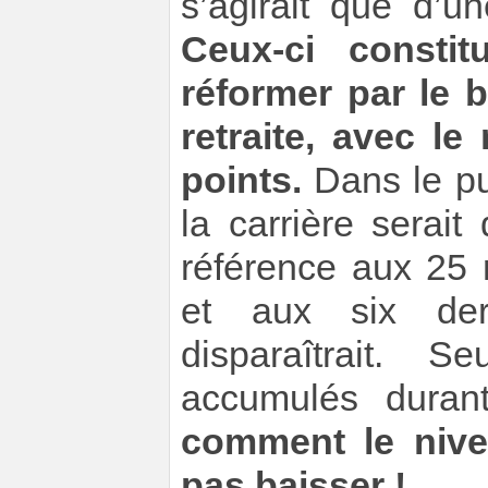
s’agirait que d’u
Ceux-ci constit
réformer par le 
retraite, avec l
points.
Dans le pu
la carrière serai
référence aux 25 
et aux six der
disparaîtrait. S
accumulés duran
comment le nive
pas baisser !