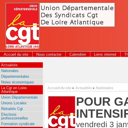
Panneau de gestion des cookies
Accueil du site
Nous contacter
Calendrier
Liens internet
T
2026
Actualités
Nationales
Départementales
Notes économiques
La Cgt en Loire-
Accueil du site
Actualités
Nationales
>
>
Atlantique
POUR G
Union Départementale
Unions Locales
Retraités Cgt
INTENSI
Elections
professionnelles
vendredi 3 jan
Formation syndicale