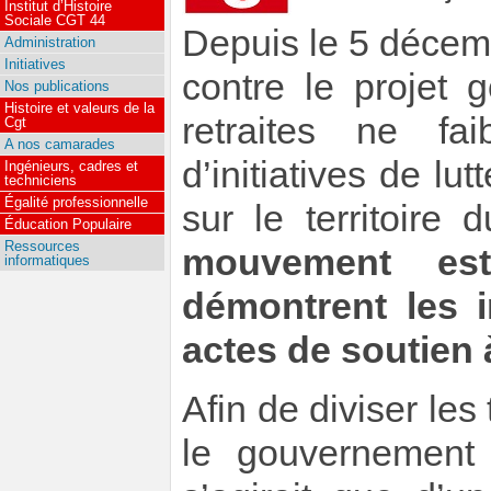
Institut d’Histoire
Sociale CGT 44
Depuis le 5 décemb
Administration
Initiatives
contre le projet
Nos publications
Histoire et valeurs de la
retraites ne fa
Cgt
A nos camarades
d’initiatives de lu
Ingénieurs, cadres et
techniciens
Égalité professionnelle
sur le territoire
Éducation Populaire
Ressources
mouvement es
informatiques
démontrent les 
actes de soutien à
Afin de diviser les 
le gouvernement 