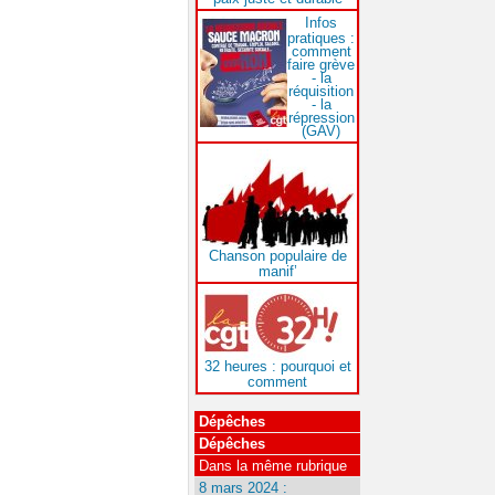
Infos
pratiques :
comment
faire grève
- la
réquisition
- la
répression
(GAV)
Chanson populaire de
manif’
32 heures : pourquoi et
comment
Dépêches
Dépêches
Dans la même rubrique
8 mars 2024 :