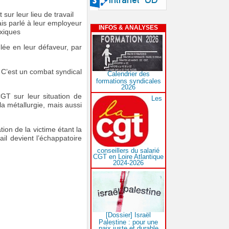
ur leur lieu de travail
ais parlé à leur employeur
INFOS & ANALYSES
oxiques
glée en leur défaveur, par
é. C’est un combat syndical
Calendrier des
formations syndicales
2026
GT sur leur situation de
Les
 métallurgie, mais aussi
ion de la victime étant la
il devient l’échappatoire
conseillers du salarié
CGT en Loire Atlantique
2024-2026
[Dossier] Israël
Palestine : pour une
paix juste et durable