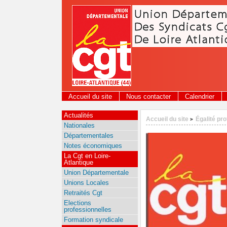
Panneau de gestion des cookies
Accueil du site
Nous contacter
Calendrier
Actualités
Accueil du site
Égalité pr
>
Nationales
Départementales
Notes économiques
La Cgt en Loire-
Atlantique
Union Départementale
Unions Locales
Retraités Cgt
Elections
professionnelles
Formation syndicale