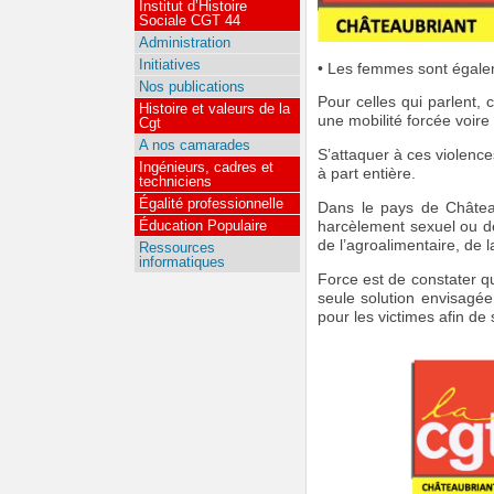
Institut d’Histoire
Sociale CGT 44
Administration
Initiatives
• Les femmes sont égalem
Nos publications
Pour celles qui parlent, 
Histoire et valeurs de la
une mobilité forcée voire 
Cgt
A nos camarades
S’attaquer à ces violences
Ingénieurs, cadres et
à part entière.
techniciens
Égalité professionnelle
Dans le pays de Château
Éducation Populaire
harcèlement sexuel ou d
de l’agroalimentaire, de 
Ressources
informatiques
Force est de constater qu
seule solution envisagée
pour les victimes afin de 