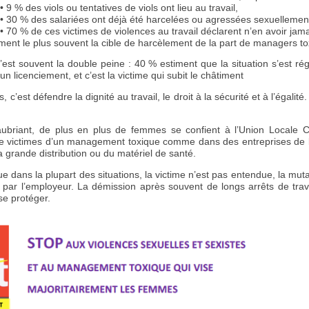
• 9 % des viols ou tentatives de viols ont lieu au travail,
• 30 % des salariées ont déjà été harcelées ou agressées sexuellement s
• 70 % de ces victimes de violences au travail déclarent n’en avoir jam
ent le plus souvent la cible de harcèlement de la part de managers t
c’est souvent la double peine : 40 % estiment que la situation s’est ré
un licenciement, et c’est la victime qui subit le châtiment
, c’est défendre la dignité au travail, le droit à la sécurité et à l’égalit
briant, de plus en plus de femmes se confient à l’Union Locale C
e victimes d’un management toxique comme dans des entreprises de la
la grande distribution ou du matériel de santé.
e dans la plupart des situations, la victime n’est pas entendue, la mutat
 par l’employeur. La démission après souvent de longs arrêts de trava
se protéger.