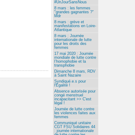
#UnJourSansNous
8 mars : les femmes
"grandes gagnantes ?"
Mdr
8 mars : grève et
manifestations en Loire-
Atlantique
8 mars : Journée
internationale de lutte
pour les droits des
femmes
17 mai 2020 : Journée
mondiale de lutte contre
l’homophobie et la
transphobie
Dimanche 8 mars, RDV
à Saint Nazaire
Syndiqué.e.s pour
l'Egalité !
Absence autorisée pour
congé menstruel
incapacitant >> C'est
légal !
Journée de lutte contre
les violences faites aux
femmes
Communiqué unitaire
CGT FSU Solidaires 44
: journée internationale
de lutte contre les