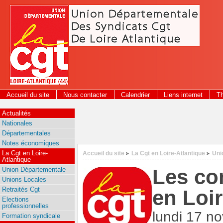
Panneau de gestion des cookies
Accueil du site
Nous contacter
Calendrier
Liens internet
T
2026
Actualités
Nationales
Départementales
Notes économiques
La Cgt en Loire-
Accueil du site
La Cgt en Loire-Atlantique
Uni
>
>
Atlantique
Les co
Union Départementale
Unions Locales
Retraités Cgt
en Loi
Elections
professionnelles
lundi 17 n
Formation syndicale