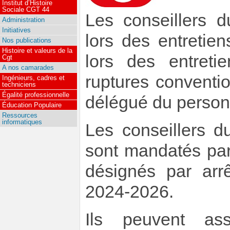
Institut d’Histoire
Sociale CGT 44
Les conseillers d
Administration
Initiatives
lors des entretie
Nos publications
Histoire et valeurs de la
lors des entreti
Cgt
A nos camarades
ruptures conventio
Ingénieurs, cadres et
techniciens
Égalité professionnelle
délégué du personn
Éducation Populaire
Ressources
informatiques
Les conseillers d
sont mandatés par
désignés par arrê
2024-2026.
Ils peuvent ass