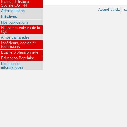
Institut d’Histoire
Sociale CGT 44
Accueil du site
|
s
Administration
Initiatives
Nos publications
Histoire et valeurs de la
Cgt
A nos camarades
Ingénieurs, cadres et
techniciens
Égalité professionnelle
Éducation Populaire
Ressources
informatiques