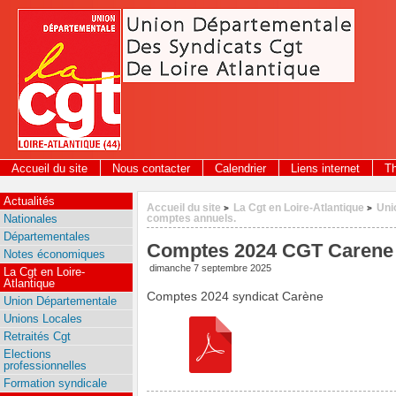
Panneau de gestion des cookies
Accueil du site
Nous contacter
Calendrier
Liens internet
T
Actualités
Accueil du site
La Cgt en Loire-Atlantique
Uni
>
>
Nationales
comptes annuels.
Départementales
Comptes 2024 CGT Carene 
Notes économiques
dimanche 7 septembre 2025
La Cgt en Loire-
Atlantique
Comptes 2024 syndicat Carène
Union Départementale
Unions Locales
Retraités Cgt
Elections
professionnelles
Formation syndicale