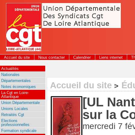
Panneau de gestion des cookies
Accueil du site
Nous contacter
Calendrier
Liens internet
T
Actualités
Nationales
Départementales
Accueil du site
Édu
>
Notes économiques
La Cgt en Loire-
Atlantique
[UL Nant
Union Départementale
Unions Locales
sur la 
Retraités Cgt
Elections
mercredi 7 fé
professionnelles
Formation syndicale