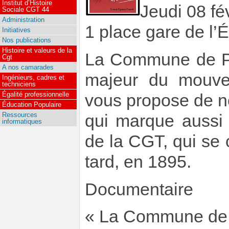
Institut d’Histoire
Jeudi 08 fé
Sociale CGT 44
Administration
1 place gare de l’É
Initiatives
Nos publications
Histoire et valeurs de la
La Commune de Pa
Cgt
A nos camarades
majeur du mouve
Ingénieurs, cadres et
techniciens
Égalité professionnelle
vous propose de n
Éducation Populaire
Ressources
qui marque aussi 
informatiques
de la CGT, qui se 
tard, en 1895.
Documentaire
« La Commune de P