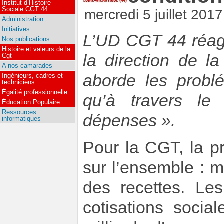
Institut d’Histoire
Sociale CGT 44
mercredi 5 juillet 2017
Administration
Initiatives
L’UD CGT 44 réag
Nos publications
Histoire et valeurs de la
la direction de l
Cgt
A nos camarades
aborde les problé
Ingénieurs, cadres et
techniciens
Égalité professionnelle
qu’à travers le
Éducation Populaire
Ressources
dépenses ».
informatiques
Pour la CGT, la pro
sur l’ensemble : m
des recettes. Le
cotisations socia