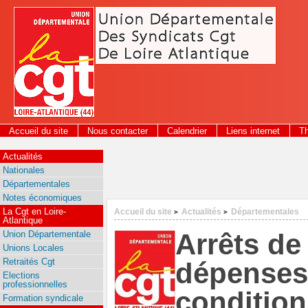
Panneau de gestion des cookies
Accueil du site
Nous contacter
Calendrier
Liens internet
T
2026
Actualités
Nationales
Départementales
Notes économiques
La Cgt en Loire-
Accueil du site
Actualités
Départementales
>
>
Atlantique
Arrêts de 
Union Départementale
Unions Locales
Retraités Cgt
dépenses
Elections
professionnelles
condition
Formation syndicale